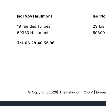
Isol’Nov Hautmont
Isol’N
19 rue des Tulipes
29 bis 
59330 Hautmont
59300 
Tel. 06 28 40 55 06
© Copyright 2026|
ThemeFusion
|
C.G.V
|
Evere