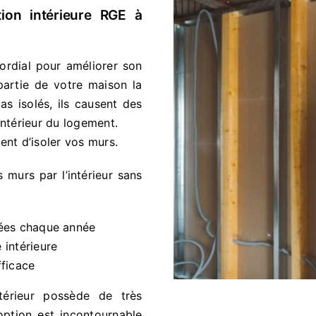
ation intérieure RGE à
mordial pour améliorer son
partie de votre maison la
pas isolés, ils causent des
r intérieur du logement.
ent d’isoler vos murs.
s murs par l’intérieur sans
ées chaque année
intérieure
ficace
térieur possède de très
option est incontournable