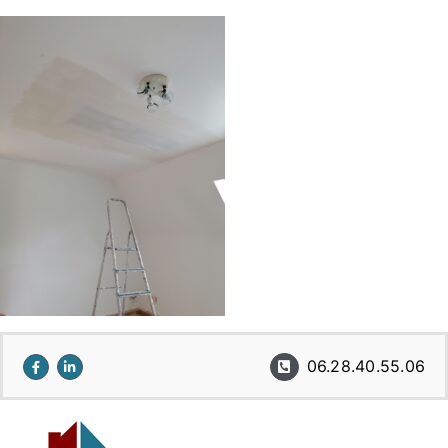
Passer
au
contenu
06.28.40.55.06