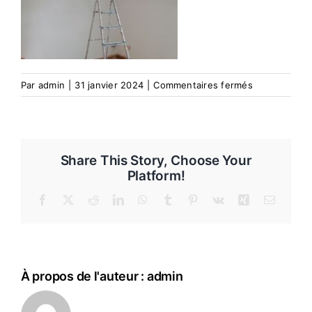
sur
Par
admin
|
31 janvier 2024
|
Commentaires fermés
degat
le
quesnoy
3
Share This Story, Choose Your
Platform!
Facebook
X
Reddit
LinkedIn
WhatsApp
Tumblr
Pinterest
Vk
Xing
Email
À propos de l'auteur :
admin