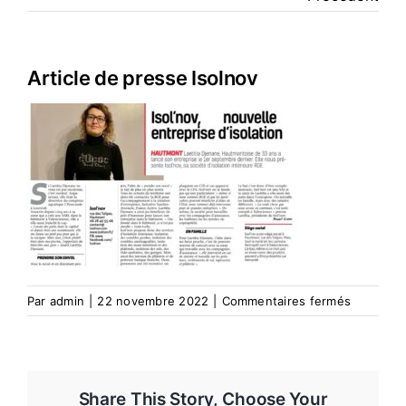
Nos métiers
Article de presse Isolnov
Réalisations
Avis clients
Actualités
Contact
sur
Par
admin
|
22 novembre 2022
|
Commentaires fermés
Article
de
presse
Isolnov
Share This Story, Choose Your