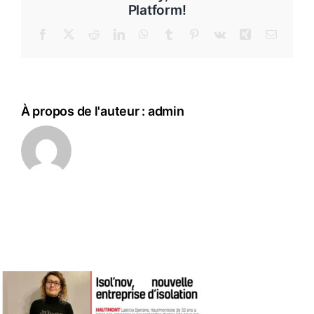
Platform!
Facebook
X
Reddit
LinkedIn
WhatsApp
Tumblr
Pinterest
Vk
Xing
Email
À propos de l'auteur :
admin