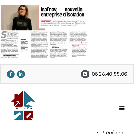
Passer
au
contenu
06.28.40.55.06
Togg
Navig
Qui sommes nous ?
Précédent